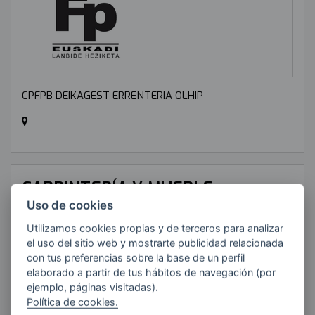
CPFPB DEIKAGEST ERRENTERIA OLHIP
CARPINTERÍA Y MUEBLE
Uso de cookies
TIPOLOGÍA:
Utilizamos cookies propias y de terceros para analizar
Grado Superior (FP)
el uso del sitio web y mostrarte publicidad relacionada
con tus preferencias sobre la base de un perfil
RESPONSABLE:
elaborado a partir de tus hábitos de navegación (por
Angel del Rio Carreño
ejemplo, páginas visitadas).
Política de cookies.