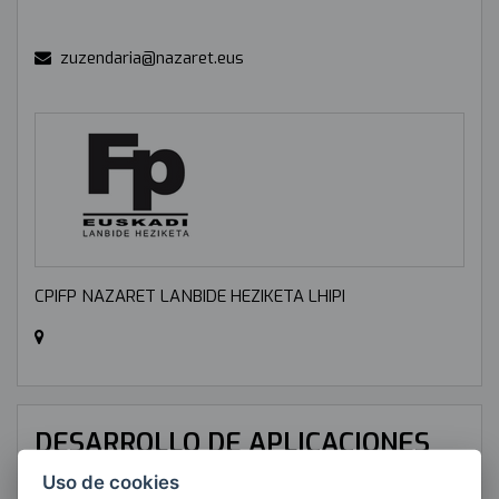
zuzendaria@nazaret.eus
CPIFP NAZARET LANBIDE HEZIKETA LHIPI
DESARROLLO DE APLICACIONES
WEB
Uso de cookies