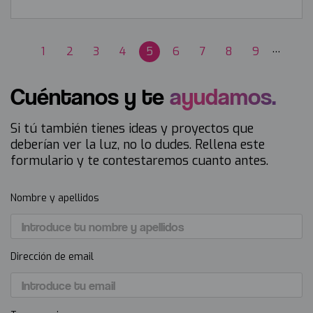
…
Página
1
Página
2
Página
3
Página
4
Página
5
Página
6
Página
7
Página
8
Página
9
Paginación
actual
Cuéntanos y te
ayudamos.
Si tú también tienes ideas y proyectos que
deberían ver la luz, no lo dudes. Rellena este
formulario y te contestaremos cuanto antes.
Nombre y apellidos
Dirección de email