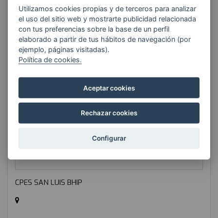
Utilizamos cookies propias y de terceros para analizar
TIPOLOGÍA:
el uso del sitio web y mostrarte publicidad relacionada
Grado Superior (FP)
con tus preferencias sobre la base de un perfil
elaborado a partir de tus hábitos de navegación (por
RESPONSABLE:
ejemplo, páginas visitadas).
Iban López de Ugarte
Política de cookies.
ilopez@centrosanluis.com
Aceptar cookies
Rechazar cookies
Configurar
CPES SAN LUIS BHIP