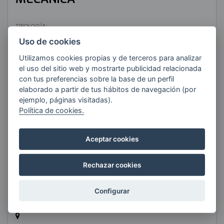
TIPOLOGÍA:
Grado Superior (FP)
Uso de cookies
RESPONSABLE:
Utilizamos cookies propias y de terceros para analizar
Dani Irazola
el uso del sitio web y mostrarte publicidad relacionada
con tus preferencias sobre la base de un perfil
elaborado a partir de tus hábitos de navegación (por
zuzendaritza@maristak.com
ejemplo, páginas visitadas).
Política de cookies.
Aceptar cookies
Rechazar cookies
Configurar
CPIFP MARISTAK DURANGO LHIPI