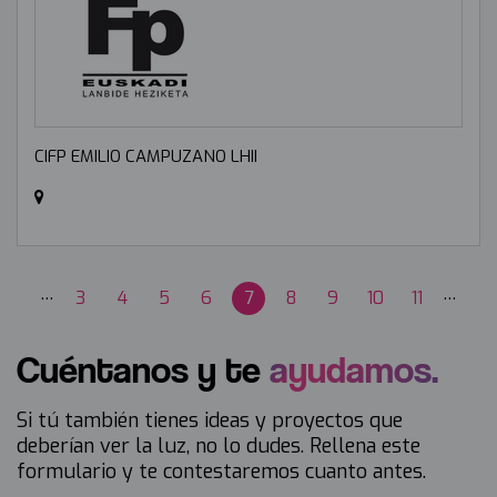
CIFP EMILIO CAMPUZANO LHII
…
…
Página
3
Página
4
Página
5
Página
6
Página
7
Página
8
Página
9
Página
10
Página
11
Paginación
actual
Cuéntanos y te
ayudamos.
Si tú también tienes ideas y proyectos que
deberían ver la luz, no lo dudes. Rellena este
formulario y te contestaremos cuanto antes.