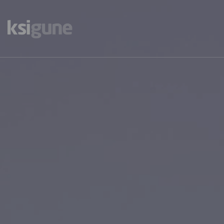
Menú
mapas