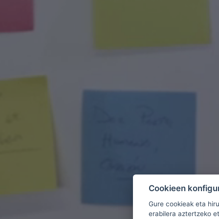
Cookieen konfigu
Gure cookieak eta hir
erabilera aztertzeko e