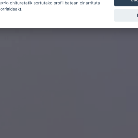
zio ohituretatik sortutako profil batean oinarrituta
 orrialdeak).