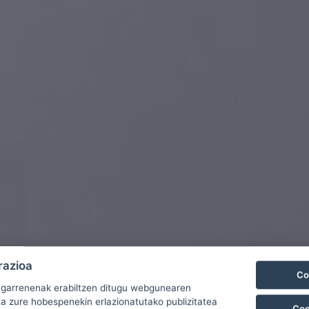
razioa
Co
ugarrenenak erabiltzen ditugu webgunearen
ta zure hobespenekin erlazionatutako publizitatea
Coo