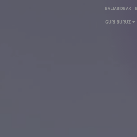
BALIABIDEAK
Main
Menu
GURI BURUZ
ES