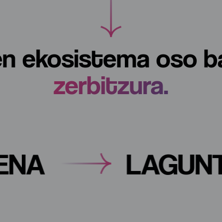
en ekosistema oso 
zerbitzura.
APENA
LAG