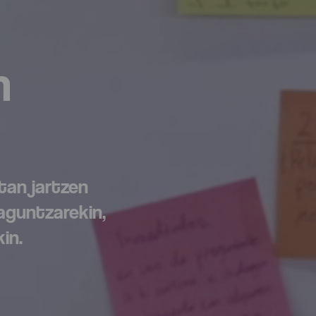
n
tan jartzen
aguntzarekin,
in.