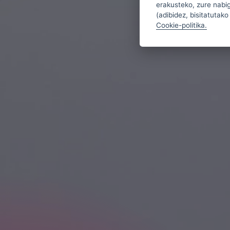
erakusteko, zure nabiga
(adibidez, bisitatutako
Cookie-politika.