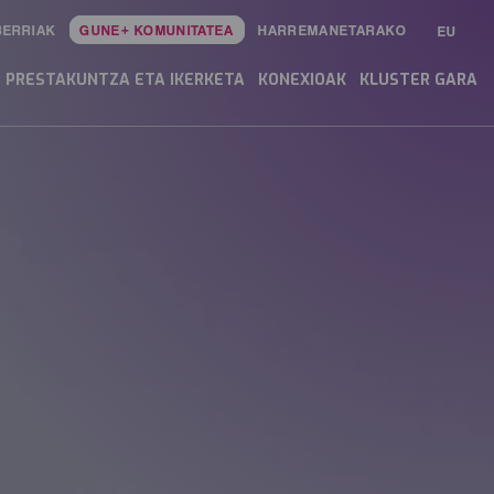
BERRIAK
GUNE+ KOMUNITATEA
HARREMANETARAKO
EU
PRESTAKUNTZA ETA IKERKETA
KONEXIOAK
KLUSTER GARA