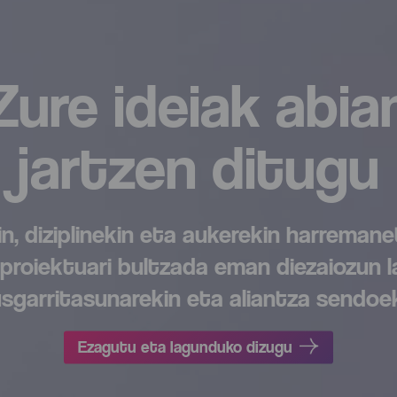
Zure ideiak abia
jartzen ditugu
n, diziplinekin eta aukerekin harremane
 proiektuari bultzada eman diezaiozun l
usgarritasunarekin eta aliantza sendoek
Ezagutu eta lagunduko dizugu