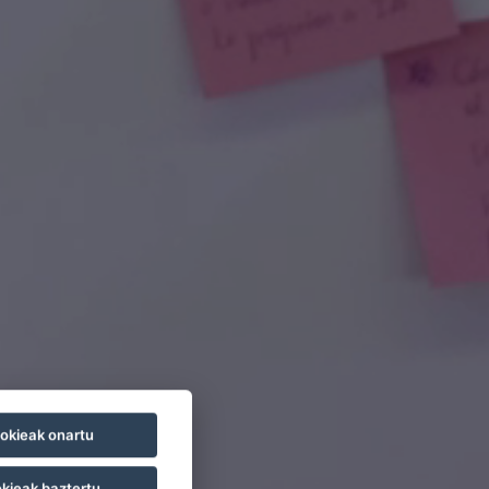
okieak onartu
kieak baztertu