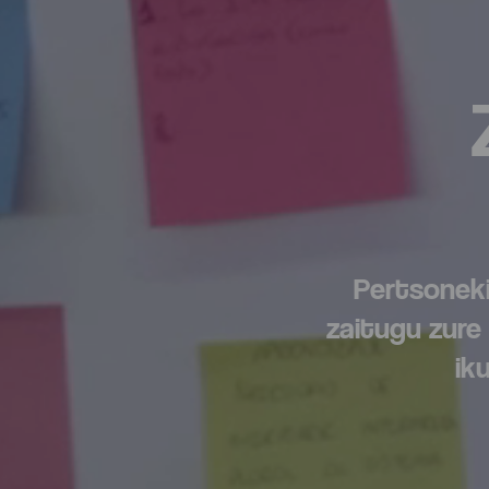
Pertsoneki
zaitugu zure
ik