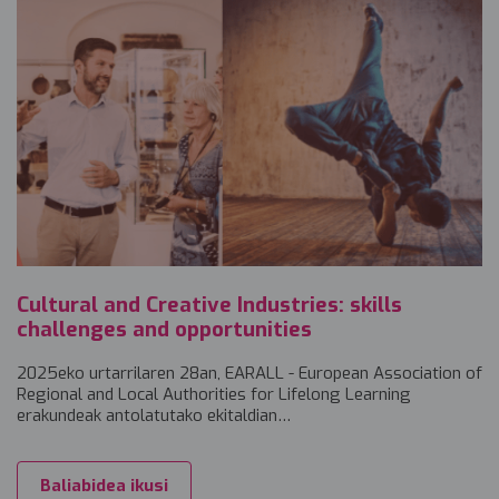
Cultural and Creative Industries: skills
challenges and opportunities
2025eko urtarrilaren 28an, EARALL - European Association of
Regional and Local Authorities for Lifelong Learning
erakundeak antolatutako ekitaldian…
Baliabidea ikusi