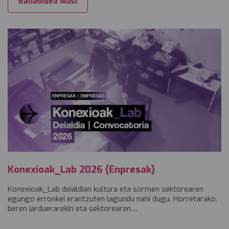
Baliabidea ikusi
Konexioak_Lab 2026 (Enpresak)
Konexioak_Lab deialdian kultura eta sormen sektorearen
egungo erronkei erantzuten lagundu nahi dugu. Horretarako,
beren jarduerarekin eta sektorearen…