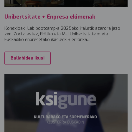
Unibertsitate + Enpresa ekimenak
Konexioak_Lab bootcamp-a 2025eko irailetik azarora jazo
zen. Zortzi astez, EHUko eta MU Unibertsitateko eta
Euskadiko enpresetako ikasleek 3 erronka…
Baliabidea ikusi