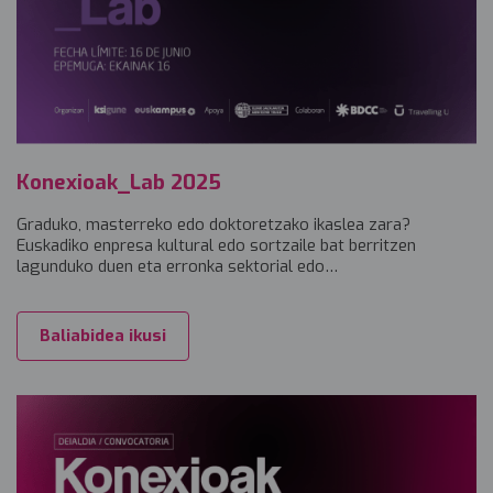
Konexioak_Lab 2025
Graduko, masterreko edo doktoretzako ikaslea zara?
Euskadiko enpresa kultural edo sortzaile bat berritzen
lagunduko duen eta erronka sektorial edo…
Baliabidea ikusi