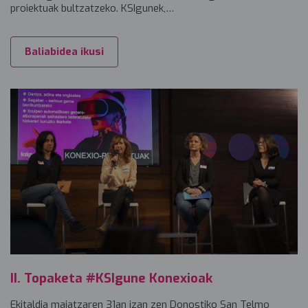
proiektuak bultzatzeko. KSIgunek,…
Baliabidea ikusi
II. Topaketa #KSIgune Konexioak
Ekitaldia maiatzaren 31an izan zen Donostiko San Telmo