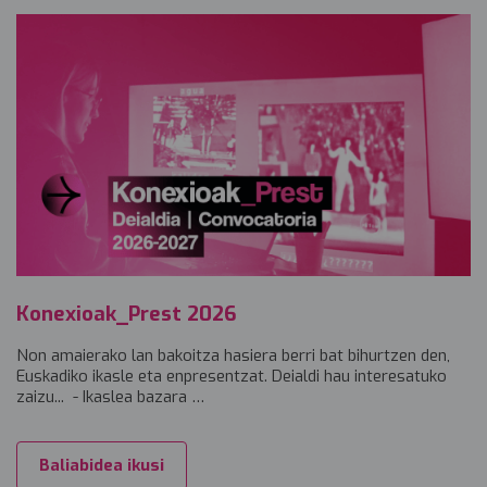
Konexioak_Prest 2026
Non amaierako lan bakoitza hasiera berri bat bihurtzen den,
Euskadiko ikasle eta enpresentzat. Deialdi hau interesatuko
zaizu... - Ikaslea bazara …
Baliabidea ikusi