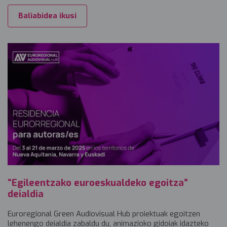
Baliabidea ikusi
“Egileentzako euroeskualdeko egoitza”
deialdia
Euroregional Green Audiovisual Hub proiektuak egoitzen
lehenengo deialdia zabaldu du, animazioko gidoiak idazteko