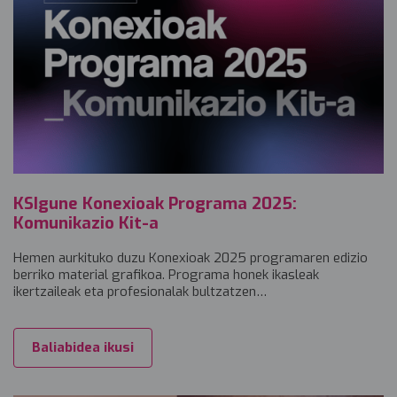
KSIgune Konexioak Programa 2025:
Komunikazio Kit-a
Hemen aurkituko duzu Konexioak 2025 programaren edizio
berriko material grafikoa. Programa honek ikasleak
ikertzaileak eta profesionalak bultzatzen…
Baliabidea ikusi