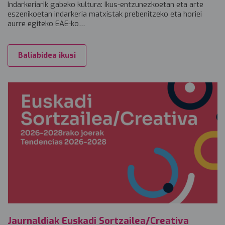
Indarkeriarik gabeko kultura: Ikus-entzunezkoetan eta arte
eszenikoetan indarkeria matxistak prebenitzeko eta horiei
aurre egiteko EAE-ko…
Baliabidea ikusi
Jaurnaldiak Euskadi Sortzailea/Creativa