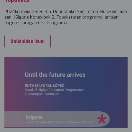
2024ko maiatzaren 31n, Donostiako San Telmo Museoan jazo
zen KSIgune Konexioak 2. Topaketaren programa jarraian
dago eskuragarri. >> Programa…
Baliabidea ikusi