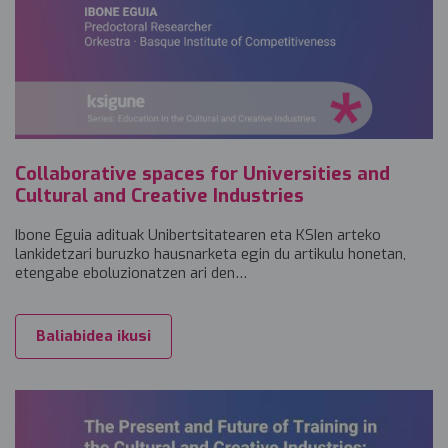
Collaborative spaces for Universities and
Cultural and Creative Industries
Ibone Eguia adituak Unibertsitatearen eta KSIen arteko
lankidetzari buruzko hausnarketa egin du artikulu honetan,
etengabe eboluzionatzen ari den…
Baliabidea ikusi