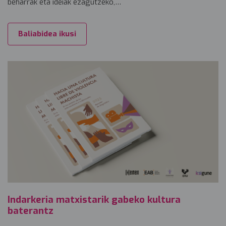
beharrak eta ideiak ezagutzeko,…
Baliabidea ikusi
Indarkeria matxistarik gabeko kultura
baterantz