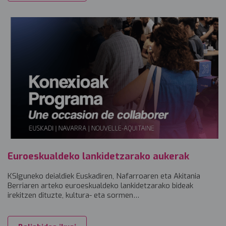
Euroeskualdeko lankidetzarako aukerak
KSIguneko deialdiek Euskadiren, Nafarroaren eta Akitania
Berriaren arteko euroeskualdeko lankidetzarako bideak
irekitzen dituzte, kultura- eta sormen…