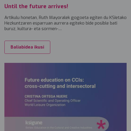
Until the future arrives!
Artikulu honetan, Ruth Mayoralek gogoeta egiten du KSIetako
Hezkuntzaren esparruan aurrera egiteko bide posible bati
buruz, kultura- eta sormen-…
Baliabidea ikusi