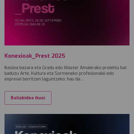
Konexioak_Prest 2025
Ikaslea bazara eta Gradu edo Master Amaierako proiektu bat
baduzu Arte, Kultura eta Sormeneko profesionalei edo
enpresei berritzen laguntzeko, hau da…
Baliabidea ikusi