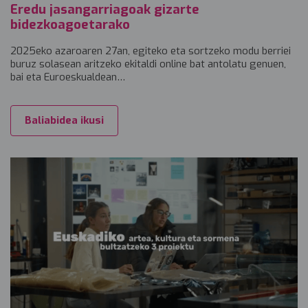
Eredu jasangarriagoak gizarte
bidezkoagoetarako
2025eko azaroaren 27an, egiteko eta sortzeko modu berriei
buruz solasean aritzeko ekitaldi online bat antolatu genuen,
bai eta Euroeskualdean…
Baliabidea ikusi