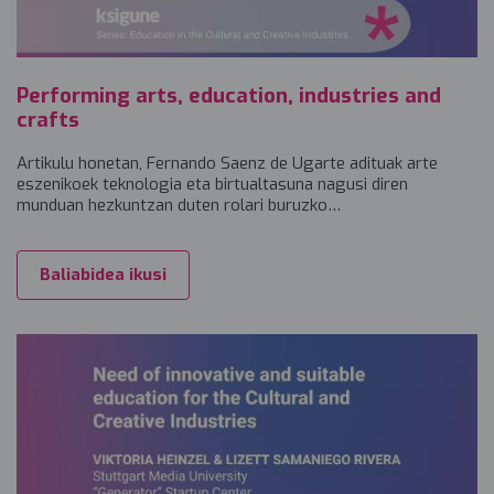
Performing arts, education, industries and
crafts
Artikulu honetan, Fernando Saenz de Ugarte adituak arte
eszenikoek teknologia eta birtualtasuna nagusi diren
munduan hezkuntzan duten rolari buruzko…
Baliabidea ikusi