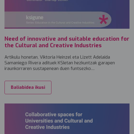
Need of innovative and suitable education for
the Cultural and Creative Industries
Artikulu honetan, Viktoria Heinzel eta Lizett Adelaida
Samaniego Rivera adituek KSIetan hezkuntzak garapen
iraunkorraren sustapenean duen funtsezko…
Baliabidea ikusi