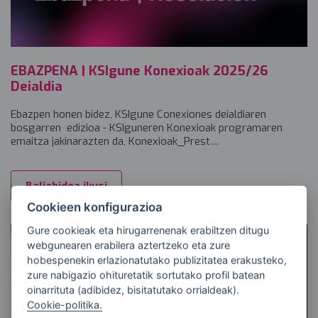
EBAZPENA | KSIgune Konexioak 2025/26
Deialdia
Ebazpen honen bidez, KSIgune Conexiones deialdiaren
bosgarren edizioa - KSIguneren Konexioak programaren
emaitza jakinarazten da, Konexioak_Prest…
Baliabidea ikusi
Cookieen konfigurazioa
Gure cookieak eta hirugarrenenak erabiltzen ditugu
webgunearen erabilera aztertzeko eta zure
hobespenekin erlazionatutako publizitatea erakusteko,
zure nabigazio ohituretatik sortutako profil batean
oinarrituta (adibidez, bisitatutako orrialdeak).
Cookie-politika.