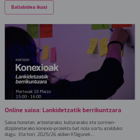
Baliabidea ikusi
Online saioa: Lankidetzatik berrikuntzara
Saioa honetan, arteetarako, kulturarako eta sormen-
diziplinetarako konexio-proiektu bat nola sortu azalduko
dugu. Eta hori, 2025/26 aldian KSIgunek…