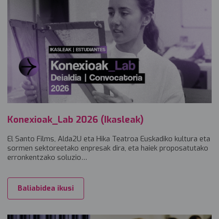
Konexioak_Lab 2026 (Ikasleak)
El Santo Films, Alda2U eta Hika Teatroa Euskadiko kultura eta
sormen sektoreetako enpresak dira, eta haiek proposatutako
erronkentzako soluzio…
Baliabidea ikusi