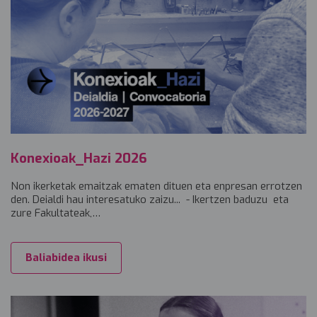
Konexioak_Hazi 2026
Non ikerketak emaitzak ematen dituen eta enpresan errotzen
den. Deialdi hau interesatuko zaizu... - Ikertzen baduzu eta
zure Fakultateak,…
Baliabidea ikusi