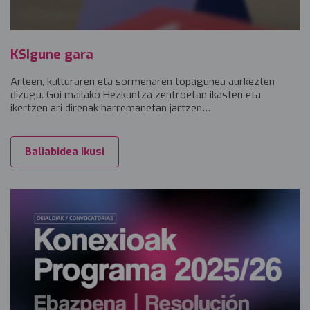
KSIgune gara
Arteen, kulturaren eta sormenaren topagunea aurkezten
dizugu. Goi mailako Hezkuntza zentroetan ikasten eta
ikertzen ari direnak harremanetan jartzen…
Baliabidea ikusi