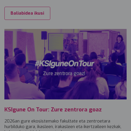
Baliabidea ikusi
KSIgune On Tour: Zure zentrora goaz
2026an gure ekosistemako fakultate eta zentroetara
hurbilduko gara, ikasleen, irakasleen eta ikertzaileen kezkak,