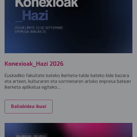
Konexioak_Hazi 2026
Euskadiko fakultate bateko ikerketa-talde bateko kide bazara
eta arteen, kulturaren eta sormenaren arloko enpresa batean
ikerketa aplikatua egiteko…
Baliabidea ikusi