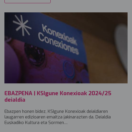
EBAZPENA | KSIgune Konexioak 2024/25
deialdia
Ebazpen honen bidez, KSIgune Konexioak deialdiaren
laugarren edizioaren emaitza jakinarazten da. Deialdia
Euskadiko Kultura eta Sormen…