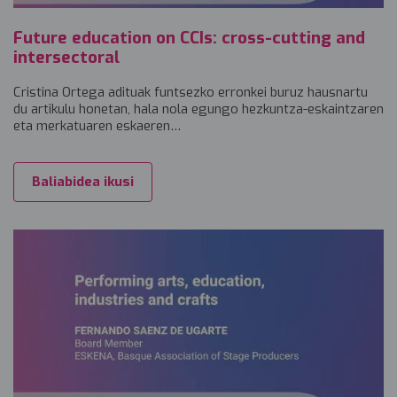
Future education on CCIs: cross-cutting and
intersectoral
Cristina Ortega adituak funtsezko erronkei buruz hausnartu
du artikulu honetan, hala nola egungo hezkuntza-eskaintzaren
eta merkatuaren eskaeren…
Baliabidea ikusi