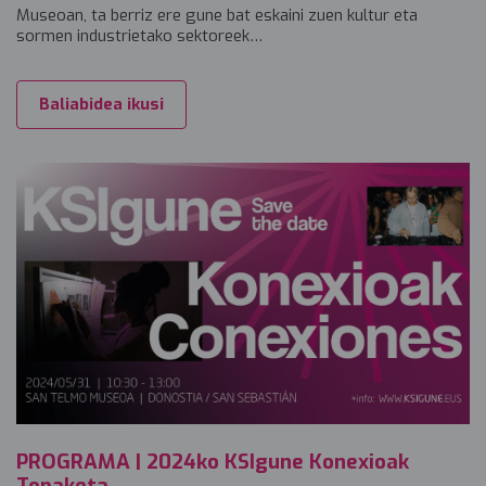
Museoan, ta berriz ere gune bat eskaini zuen kultur eta
sormen industrietako sektoreek…
Baliabidea ikusi
PROGRAMA | 2024ko KSIgune Konexioak
Topaketa