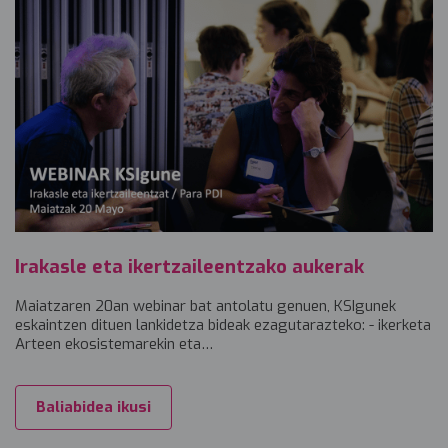
Irakasle eta ikertzaileentzako aukerak
Maiatzaren 20an webinar bat antolatu genuen, KSIgunek
eskaintzen dituen lankidetza bideak ezagutarazteko: - ikerketa
Arteen ekosistemarekin eta…
Baliabidea ikusi