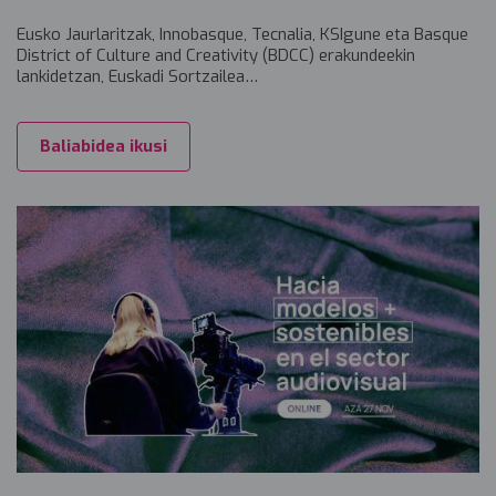
Eusko Jaurlaritzak, Innobasque, Tecnalia, KSIgune eta Basque
District of Culture and Creativity (BDCC) erakundeekin
lankidetzan, Euskadi Sortzailea…
Baliabidea ikusi