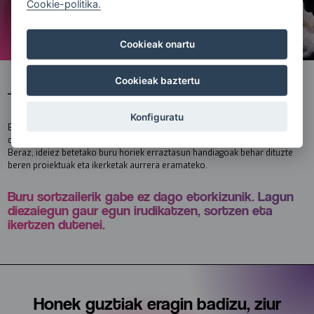
Cookie-politika.
Cookieak onartu
Cookieak baztertu
Zergatik egiten dugun
Konfiguratu
Buru sortzaileek mundua mugiarazten dutelako eta leku hobea bihurtzen
dutelako: berritzaileagoa baina baita gizatiarragoa eta ederragoa ere.
Beraz, ideiez betetako buru horiek erraztasun handiagoak behar dituzte
beren proiektuak eta ikerketak aurrera eramateko.
Buru sortzailerik gabe ez dago etorkizunik. Lagun
diezaiegun gaur egun irudikatzen, sortzen eta
ikertzen dutenei.
Honek guztiak eragin badizu, ziur