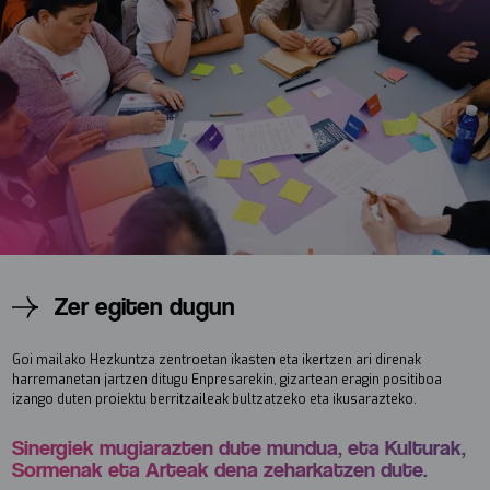
Zer egiten dugun
Goi mailako Hezkuntza zentroetan ikasten eta ikertzen ari direnak
harremanetan jartzen ditugu Enpresarekin, gizartean eragin positiboa
izango duten proiektu berritzaileak bultzatzeko eta ikusarazteko.
Sinergiek mugiarazten dute mundua, eta Kulturak,
Sormenak eta Arteak dena zeharkatzen dute.