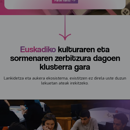
Parte hartu
Euskadiko
kulturaren eta
sormenaren zerbitzura dagoen
klusterra gara
Lankidetza eta aukera ekosistema, existitzen ez direla uste duzun
lekuetan ateak irekitzeko.