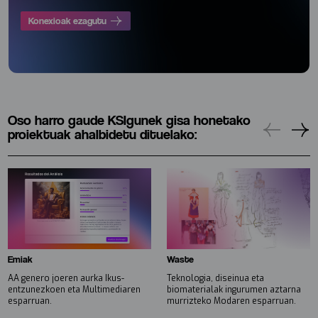
Konexioak ezagutu
Oso harro gaude KSIgunek gisa honetako
proiektuak ahalbidetu dituelako:
Emiak
Waste
AA genero joeren aurka Ikus-
Teknologia, diseinua eta
entzunezkoen eta Multimediaren
biomaterialak ingurumen aztarna
esparruan.
murrizteko Modaren esparruan.