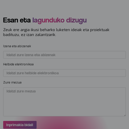
Esan eta
lagunduko dizugu
Zeuk ere argia ikusi beharko luketen ideiak eta proiektuak
badituzu, ez izan zalantzarik.
Izena eta abizenak
Helbide elektronikoa
Zure mezua