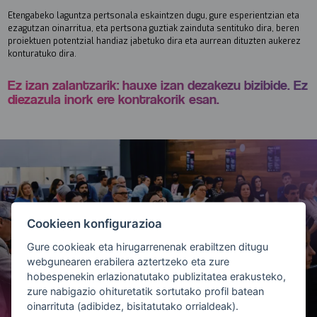
Etengabeko laguntza pertsonala eskaintzen dugu, gure esperientzian eta
ezagutzan oinarritua, eta pertsona guztiak zainduta sentituko dira, beren
proiektuen potentzial handiaz jabetuko dira eta aurrean dituzten aukerez
konturatuko dira.
Ez izan zalantzarik: hauxe izan dezakezu bizibide. Ez
diezazula inork ere kontrakorik esan.
Cookieen konfigurazioa
Gure cookieak eta hirugarrenenak erabiltzen ditugu
webgunearen erabilera aztertzeko eta zure
hobespenekin erlazionatutako publizitatea erakusteko,
zure nabigazio ohituretatik sortutako profil batean
oinarrituta (adibidez, bisitatutako orrialdeak).