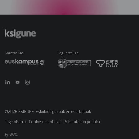
Garatzailea
Laguntzailea
©2026 KSIGUNE. Eskubide guztiak erreserbatuak
Lege oharra
Cookie-en politika
Pribatutasun politika
Menú
legales