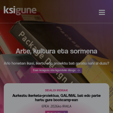
Arte, kultura eta sormena
Arlo honetan ikasi, ikertu edo proiektu bat garatu nahi al duzu?
Esan iezaguzu eta lagunduko dizugu
DEIALDI IREKIAK
Aurkeztu ikerketa-proiektua, GAL/MAL bat edo parte
hartu gure bootcamp-ean
EPEA: 2026ko IRAILA