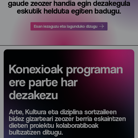
gaude zeozer handia egin dezakegula
eskutik helduta egiten badugu.
Esan iezaguzu eta lagunduko dizugu
Konexioak programan
ere parte har
dezakezu
Arte, Kultura eta diziplina sortzaileen
bidez gizarteari zeozer berria eskaintzen
dieten proiektu kolaboratiboak
bultzatzen ditugu.