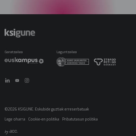
Garatzailea
Laguntzailea
©2026 KSIGUNE. Eskubide guztiak erreserbatuak
Lege oharra
Cookie-en politika
Pribatutasun politika
Menú
legales