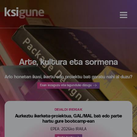
Arte, kultura eta sormena
Arlo honetan ikasi, ikertu edo proiektu bat garatu nahi al duzu?
Esan iezaguzu eta lagunduko dizugu
DEIALDI IREKIAK
Aurkeztu ikerketa-proiektua, GAL/MAL bat edo parte
hartu gure bootcamp-ean
EPEA: 2026ko IRAILA