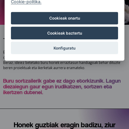
Cookie-politika.
Cookieak onartu
Cookieak baztertu
Zergatik egiten dugun
Konfiguratu
Buru sortzaileek mundua mugiarazten dutelako eta leku hobea bihurtzen
dutelako: berritzaileagoa baina baita gizatiarragoa eta ederragoa ere.
Beraz, ideiez betetako buru horiek erraztasun handiagoak behar dituzte
beren proiektuak eta ikerketak aurrera eramateko.
Buru sortzailerik gabe ez dago etorkizunik. Lagun
diezaiegun gaur egun irudikatzen, sortzen eta
ikertzen dutenei.
Honek guztiak eragin badizu, ziur