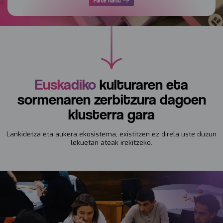
Parte hartu
Euskadiko
kulturaren eta
sormenaren zerbitzura dagoen
klusterra gara
Lankidetza eta aukera ekosistema, existitzen ez direla uste duzun
lekuetan ateak irekitzeko.