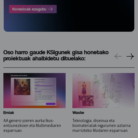
Konexioak ezagutu
Oso harro gaude KSIgunek gisa honetako
proiektuak ahalbidetu dituelako:
Emiak
Waste
AA genero joeren aurka Ikus-
Teknologia, diseinua eta
entzunezkoen eta Multimediaren
biomaterialak ingurumen aztarna
esparruan.
murrizteko Modaren esparruan.