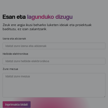
Esan eta
lagunduko dizugu
Zeuk ere argia ikusi beharko luketen ideiak eta proiektuak
badituzu, ez izan zalantzarik.
Izena eta abizenak
Helbide elektronikoa
Zure mezua