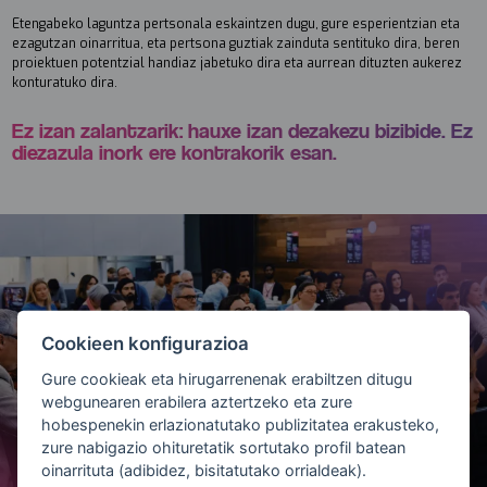
Etengabeko laguntza pertsonala eskaintzen dugu, gure esperientzian eta
ezagutzan oinarritua, eta pertsona guztiak zainduta sentituko dira, beren
proiektuen potentzial handiaz jabetuko dira eta aurrean dituzten aukerez
konturatuko dira.
Ez izan zalantzarik: hauxe izan dezakezu bizibide. Ez
diezazula inork ere kontrakorik esan.
Cookieen konfigurazioa
Gure cookieak eta hirugarrenenak erabiltzen ditugu
webgunearen erabilera aztertzeko eta zure
hobespenekin erlazionatutako publizitatea erakusteko,
zure nabigazio ohituretatik sortutako profil batean
oinarrituta (adibidez, bisitatutako orrialdeak).