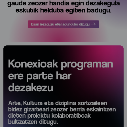
gaude zeozer handia egin dezakegula
eskutik helduta egiten badugu.
Esan iezaguzu eta lagunduko dizugu
Konexioak programan
ere parte har
dezakezu
Arte, Kultura eta diziplina sortzaileen
bidez gizarteari zeozer berria eskaintzen
dieten proiektu kolaboratiboak
bultzatzen ditugu.