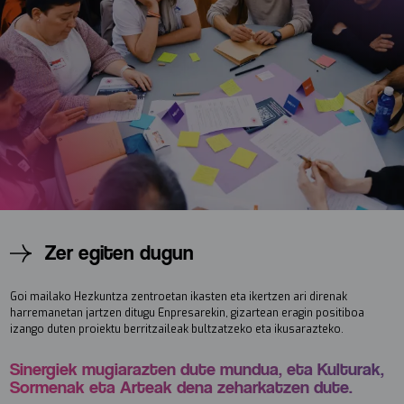
Zer egiten dugun
Goi mailako Hezkuntza zentroetan ikasten eta ikertzen ari direnak
harremanetan jartzen ditugu Enpresarekin, gizartean eragin positiboa
izango duten proiektu berritzaileak bultzatzeko eta ikusarazteko.
Sinergiek mugiarazten dute mundua, eta Kulturak,
Sormenak eta Arteak dena zeharkatzen dute.