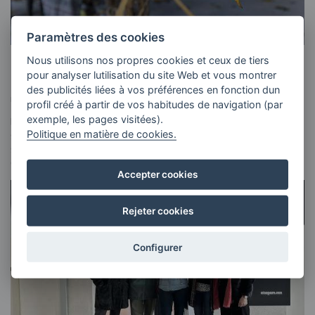
Paramètres des cookies
Nous utilisons nos propres cookies et ceux de tiers
Célébrer la vraie Créativité
pour analyser lutilisation du site Web et vous montrer
des publicités liées à vos préférences en fonction dun
KSIGUNE
20 AVRIL 2026
profil créé à partir de vos habitudes de navigation (par
exemple, les pages visitées).
La créativité est à la fois une aptitude, un processus et un
Politique en matière de cookies.
secteur d'activité. C'est également une valeur culturelle,
sociale et pratique. Elle trouve ses racines dans la culture, se
développe…
Accepter cookies
Rejeter cookies
Configurer