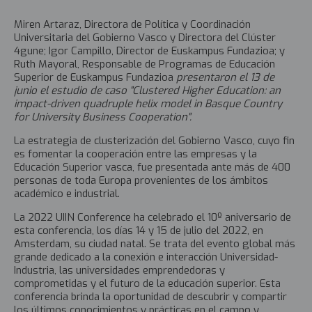
Miren Artaraz, Directora de Política y Coordinación
Universitaria del Gobierno Vasco y Directora del Clúster
4gune; Igor Campillo, Director de Euskampus Fundazioa; y
Ruth Mayoral, Responsable de Programas de Educación
Superior de Euskampus Fundazioa
presentaron el 13 de
junio el estudio de caso "Clustered Higher Education: an
impact-driven quadruple helix model in Basque Country
for University Business Cooperation".
La estrategia de clusterización del Gobierno Vasco, cuyo fin
es fomentar la cooperación entre las empresas y la
Educación Superior vasca, fue presentada ante más de 400
personas de toda Europa provenientes de los ámbitos
académico e industrial.
La 2022 UIIN Conference ha celebrado el 10º aniversario de
esta conferencia, los días 14 y 15 de julio del 2022, en
Amsterdam, su ciudad natal. Se trata del evento global más
grande dedicado a la conexión e interacción Universidad-
Industria, las universidades emprendedoras y
comprometidas y el futuro de la educación superior. Esta
conferencia brinda la oportunidad de descubrir y compartir
los últimos conocimientos y prácticas en el campo y