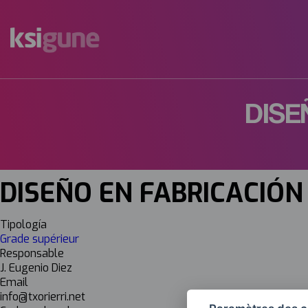
Menú
mapas
DISE
DISEÑO EN FABRICACIÓ
Tipología
Grade supérieur
Responsable
J. Eugenio Diez
Email
info@txorierri.net