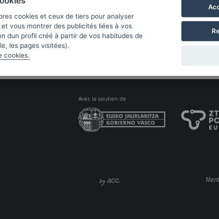
ookies
Acc
pres cookies et ceux de tiers pour analyser
b et vous montrer des publicités liées à vos
Re
n dun profil créé à partir de vos habitudes de
e, les pages visitées).
e cookies.
Avec le soutien de
Ment
Men
legal