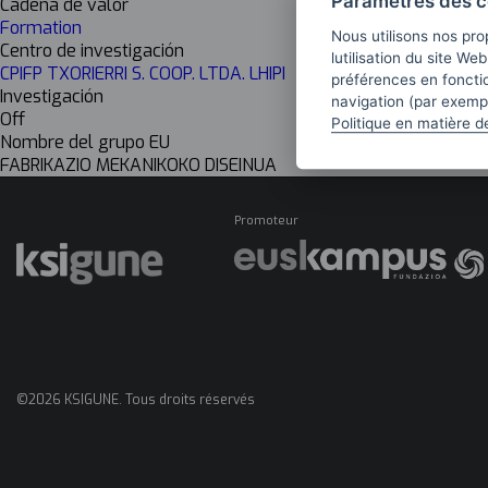
Paramètres des c
Cadena de valor
Formation
Nous utilisons nos pro
Centro de investigación
lutilisation du site We
CPIFP TXORIERRI S. COOP. LTDA. LHIPI
préférences en fonctio
Investigación
navigation (par exempl
Off
Politique en matière d
Nombre del grupo EU
FABRIKAZIO MEKANIKOKO DISEINUA
Promoteur
©2026 KSIGUNE. Tous droits réservés