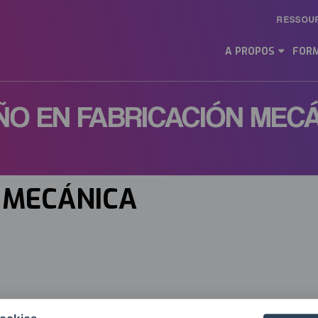
RESSOU
Main
Menu
A PROPOS
FORM
ES
ÑO EN FABRICACIÓN MEC
N MECÁNICA