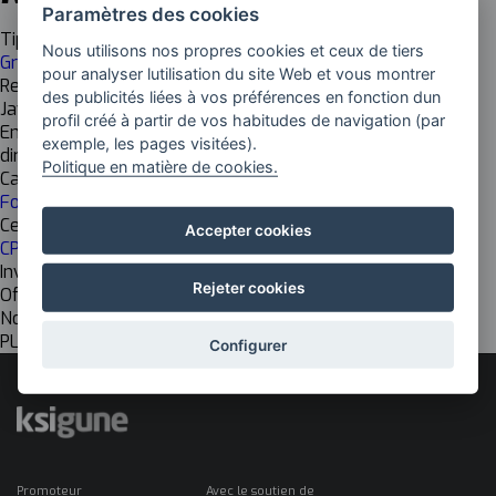
Paramètres des cookies
Tipología
Nous utilisons nos propres cookies et ceux de tiers
Grade supérieur
pour analyser lutilisation du site Web et vous montrer
Responsable
des publicités liées à vos préférences en fonction dun
Javier Laiseca
profil créé à partir de vos habitudes de navigation (par
Email
exemple, les pages visitées).
direccion@somorrostro.com
Politique en matière de cookies.
Cadena de valor
Formation
Centro de investigación
Accepter cookies
CPIFP SOMORROSTRO LHIPI
Investigación
Rejeter cookies
Off
Nombre del grupo EU
PLATAFORMA ANITZEKO APLIKAZIOEN GARAPENA
Configurer
Promoteur
Avec le soutien de