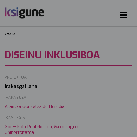
AZALA
DISEINU INKLUSIBOA
PROIEKTUA
Irakasgai lana
IRAKASLEA
Arantxa González de Heredia
IKASTEGIA
Goi Eskola Politeknikoa, Mondragon
Unibertsitatea