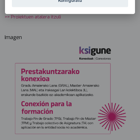
Konfiguratu
>> Proiektuen atalera itzuli
Imagen