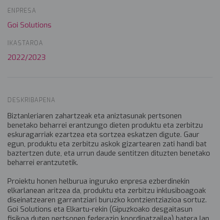
ENPRESA
Goi Solutions
IKASTAROA
2022/2023
DESKRIBAPENA
Biztanleriaren zahartzeak eta aniztasunak pertsonen
benetako beharrei erantzungo dieten produktu eta zerbitzu
eskuragarriak ezartzea eta sortzea eskatzen digute. Gaur
egun, produktu eta zerbitzu askok gizartearen zati handi bat
baztertzen dute, eta urrun daude sentitzen dituzten benetako
beharrei erantzutetik.
Proiektu honen helburua inguruko enpresa ezberdinekin
elkarlanean aritzea da, produktu eta zerbitzu inklusiboagoak
diseinatzearen garrantziari buruzko kontzientziazioa sortuz.
Goi Solutions eta Elkartu-rekin (Gipuzkoako desgaitasun
fisikoa duten pertsonen federazio koordinatzailea) batera lan