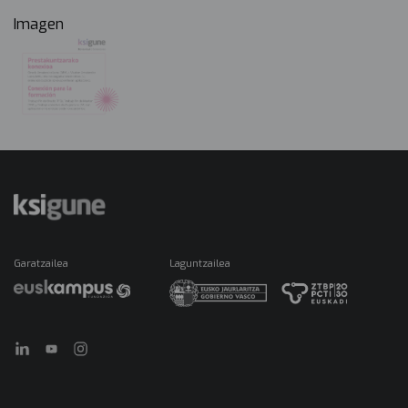
Imagen
Garatzailea
Laguntzailea