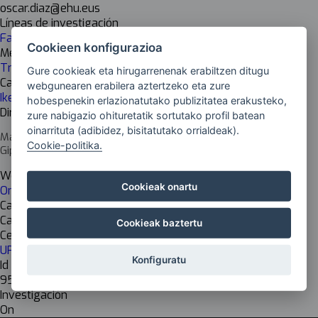
oscar.diaz@ehu.eus
Líneas de investigación
Fabrikazio digitala + Digitalizazioa + teknologia aplikatua
Cookieen konfigurazioa
Mejoras / Ámbito
Transversal en ICCs
Gure cookieak eta hirugarrenenak erabiltzen ditugu
Cadena de valor
webgunearen erabilera aztertzeko eta zure
Ikerketakoak
hobespenekin erlazionatutako publizitatea erakusteko,
Dirección del centro
zure nabigazio ohituretatik sortutako profil batean
oinarrituta (adibidez, bisitatutako orrialdeak).
Manuel Lardizabal pasealekua, 1, 20018 Donostia-San Sebastian,
Cookie-politika.
Gipuzkoa
Web del centro
Cookieak onartu
Onekin
Cargo del responsable
Catedrático de Universidad
Cookieak baztertu
Centro de investigación
UPV EHU Informática
Konfiguratu
Id Inkesta
952
Investigación
On