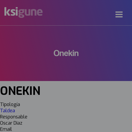
Onekin
ONEKIN
Tipología
Taldea
Responsable
Oscar Diaz
Email