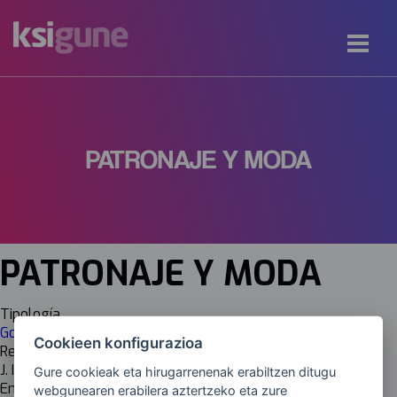
PATRONAJE Y MODA
PATRONAJE Y MODA
Tipología
Goi Mailako Gradua (LH)
Cookieen konfigurazioa
Responsable
J. Ignacio Hernández
Gure cookieak eta hirugarrenenak erabiltzen ditugu
Email
webgunearen erabilera aztertzeko eta zure