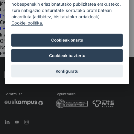
josegingacio@aeg.es
hobespenekin erlazionatutako publizitatea erakusteko,
Cadena de valor
zure nabigazio ohituretatik sortutako profil batean
Prestakuntzakoak
oinarrituta (adibidez, bisitatutako orrialdeak).
Centro de investigación
Cookie-politika.
CPIFP CENTRO DE ESTUDIOS A.E.G. LHIPI
Investigación
Cookieak onartu
Off
Nombre del grupo EU
PATROIGINTZA ETA MODA
Cookieak baztertu
Konfiguratu
Garatzailea
Laguntzailea