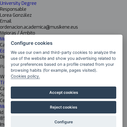
University Degree
Responsable
Lorea González
Email
ordenacion.academica@musikene.eus
Mejoras / Ámbito
Music
Configure cookies
Cadena de valor
Educational
We use our own and third-party cookies to analyze the
Dirección del centro
use of the website and show you advertising related to
your preferences based on a profile created from your
Plaza Europa 2, 20018 Donostia-San Sebastián, Gipuzkoa
browsing habits (for example, pages visited).
Cookies policy.
Web del centro
Título Superior de Música, especialidad en Pedagogía
Cargo del responsable
Accept cookies
Subdirectora de Ordenación Académica
Centro de investigación
Musikene
Reject cookies
Id Inkesta
853
Configure
Investigación