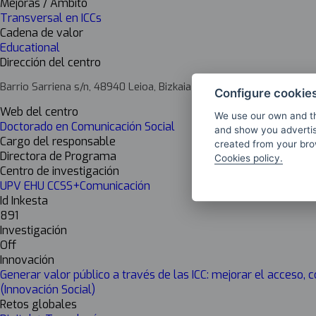
Mejoras / Ámbito
Transversal en ICCs
Cadena de valor
Educational
Dirección del centro
Barrio Sarriena s/n, 48940 Leioa, Bizkaia
Configure cookie
Web del centro
We use our own and th
Doctorado en Comunicación Social
and show you advertis
Cargo del responsable
created from your brow
Directora de Programa
Cookies policy.
Centro de investigación
UPV EHU CCSS+Comunicación
Id Inkesta
891
Investigación
Off
Innovación
Generar valor público a través de las ICC: mejorar el acceso,
(Innovación Social)
Retos globales