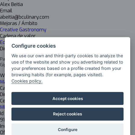
Alex Beitia
Email
abeitia@bculinary.com
Mejoras / Ámbito
Creative Gastronomy
Cadena de valor
Educational
Configure cookies
Dirección del centro
We use our own and third-party cookies to analyze the
Paseo Juan Avelino Barriola, 10120009 Donostia-San Sebastián,
use of the website and show you advertising related to
Gipuzkoa
your preferences based on a profile created from your
browsing habits (for example, pages visited).
Web del centro
Cookies policy.
Máster en Ciencias Gastronómicas
Cargo del responsable
Director Académico
Accept cookies
Centro de investigación
MU Basque Culinary Center
Id Inkesta
Reject cookies
916
Investigación
Configure
Off