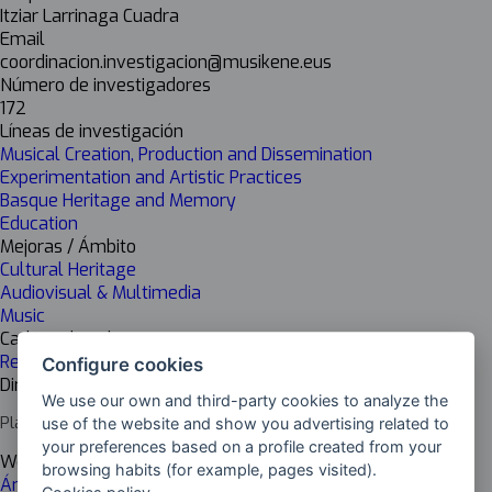
Itziar Larrinaga Cuadra
Email
coordinacion.investigacion@musikene.eus
Número de investigadores
172
Líneas de investigación
Musical Creation, Production and Dissemination
Experimentation and Artistic Practices
Basque Heritage and Memory
Education
Mejoras / Ámbito
Cultural Heritage
Audiovisual & Multimedia
Music
Cadena de valor
Research
Configure cookies
Dirección del centro
We use our own and third-party cookies to analyze the
Plaza de Europa 2, 20018 Donostia-San Sebastián, Gipuzkoa
use of the website and show you advertising related to
your preferences based on a profile created from your
Web del centro
browsing habits (for example, pages visited).
Área de Investigación