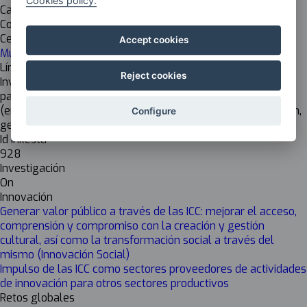
Cookies policy.
Cargo del responsable
Coordinadora de investigación e innovación
Centro de investigación
Accept cookies
Musikene
Líneas de investigación
Reject cookies
Investigación artística, pedagogía musical, música de jazz,
patrimonio musical, patrimonio musical vasco. Cada máster
(en interpretación, creación, estudios orquestales, mediación,
Configure
gestión y difusión) tiene líneas de investigación específicas.
Id Inkesta
928
Investigación
On
Innovación
Generar valor público a través de las ICC: mejorar el acceso,
comprensión y compromiso con la creación y gestión
cultural, así como la transformación social a través del
mismo (Innovación Social)
Impulso de las ICC como sectores proveedores de actividades
de innovación para otros sectores productivos
Retos globales