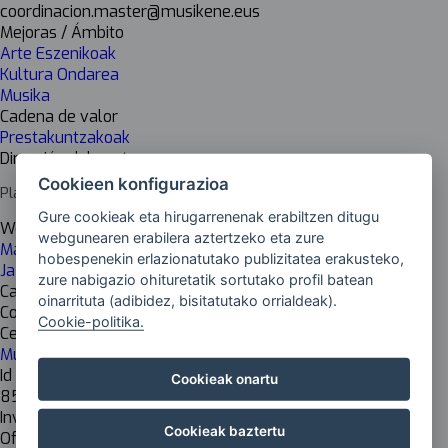
coordinacion.master@musikene.eus
Mejoras / Ámbito
Arte Eszenikoak
Kultura Ondarea
Musika
Cadena de valor
Prestakuntzakoak
Dirección del centro
Cookieen konfigurazioa
Plaza Europa, 2 20018- Donostia/San Sebastián, Gipuzkoa
Gure cookieak eta hirugarrenenak erabiltzen ditugu
Web del centro
webgunearen erabilera aztertzeko eta zure
Máster de Enseñanzas Artísticas (Oficial) de Interpretación
hobespenekin erlazionatutako publizitatea erakusteko,
Jazz
zure nabigazio ohituretatik sortutako profil batean
Cargo del responsable
oinarrituta (adibidez, bisitatutako orrialdeak).
Coordinador de Postgrados y másteres
Cookie-politika.
Centro de investigación
Musikene
Id Inkesta
Cookieak onartu
858
Investigación
Cookieak baztertu
Off