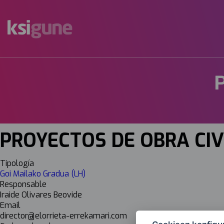
Menú
mapas
PROYECTOS DE OBRA CIV
Tipología
Goi Mailako Gradua (LH)
Responsable
Iraide Olivares Beovide
Email
director@elorrieta-errekamari.com