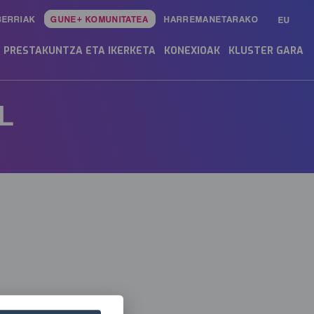
BERRIAK
GUNE+ KOMUNITATEA
HARREMANETARAKO
EU
PRESTAKUNTZA ETA IKERKETA
KONEXIOAK
KLUSTER GARA
L