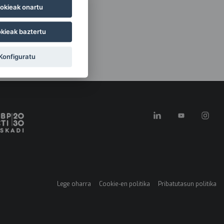
okieak onartu
kieak baztertu
Konfiguratu
Lege oharra
Cookie-en politika
Pribatutasun politika
Menú
legales