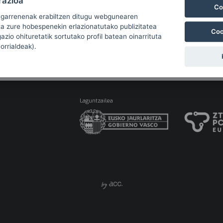
razioa
Co
ugarrenenak erabiltzen ditugu webgunearen
ta zure hobespenekin erlazionatutako publizitatea
Coo
zio ohituretatik sortutako profil batean oinarrituta
 orrialdeak).
Laguntzailea