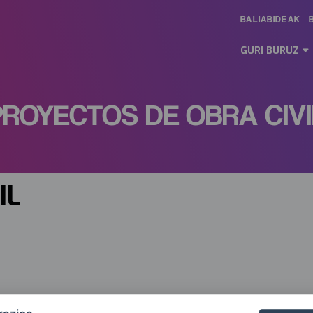
BALIABIDEAK
Main
Menu
GURI BURUZ
ES
PROYECTOS DE OBRA CIVI
IL