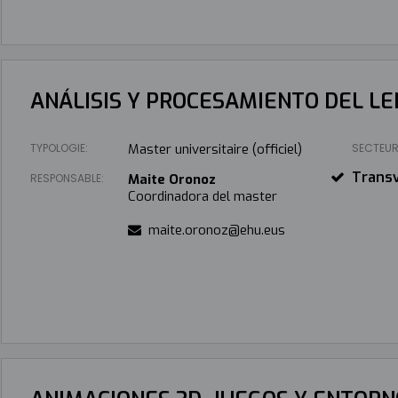
ANÁLISIS Y PROCESAMIENTO DEL L
TYPOLOGIE:
Master universitaire (officiel)
SECTEUR
Transv
RESPONSABLE:
Maite Oronoz
Coordinadora del master
maite.oronoz@ehu.eus