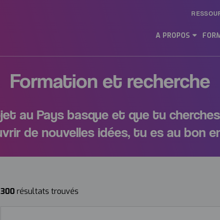
RESSOU
Main
Menu
A PROPOS
FORM
ES
Formation et recherche
ojet au Pays basque et que tu cherches
vrir de nouvelles idées, tu es au bon en
300
résultats trouvés