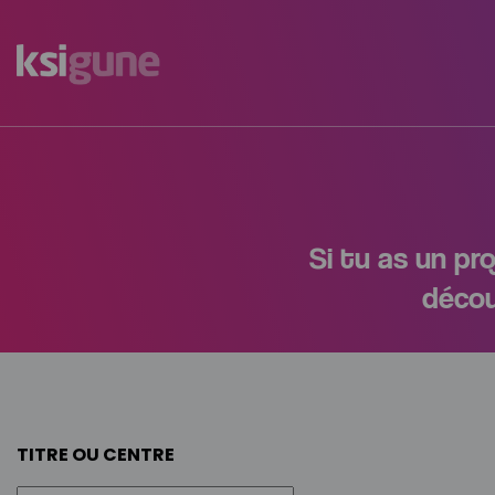
Menú
mapas
Si tu as un pr
décou
TITRE OU CENTRE