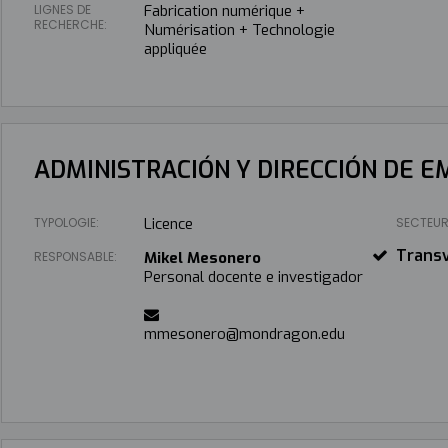
LIGNES DE
Fabrication numérique +
RECHERCHE:
Numérisation + Technologie
appliquée
ADMINISTRACIÓN Y DIRECCIÓN DE 
TYPOLOGIE:
Licence
SECTEUR
Transv
RESPONSABLE:
Mikel Mesonero
Personal docente e investigador
mmesonero@mondragon.edu