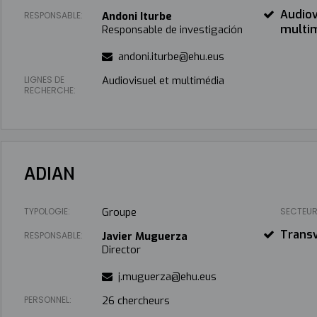
Audiov
RESPONSABLE:
Andoni Iturbe
multi
Responsable de investigación
andoni.iturbe@ehu.eus
LIGNES DE
Audiovisuel et multimédia
RECHERCHE:
ADIAN
TYPOLOGIE:
Groupe
SECTEUR
Transv
RESPONSABLE:
Javier Muguerza
Director
j.muguerza@ehu.eus
PERSONNEL:
26 chercheurs