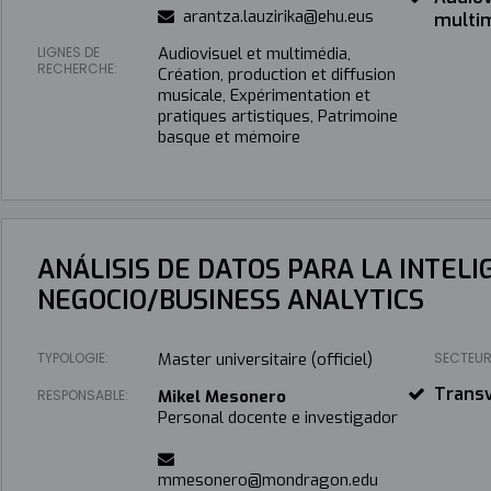
arantza.lauzirika@ehu.eus
multi
LIGNES DE
Audiovisuel et multimédia,
RECHERCHE:
Création, production et diffusion
musicale, Expérimentation et
pratiques artistiques, Patrimoine
basque et mémoire
ANÁLISIS DE DATOS PARA LA INTELI
NEGOCIO/BUSINESS ANALYTICS
TYPOLOGIE:
Master universitaire (officiel)
SECTEUR
Transv
RESPONSABLE:
Mikel Mesonero
Personal docente e investigador
mmesonero@mondragon.edu