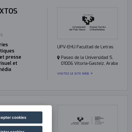
EXTOS
S:
ries
UPV-EHU Facultad de Letras
stiques
 et presse
Paseo de la Universidad 5,
isuel et
01006 Vitoria-Gasteiz, Araba
média
VISITEZ LE SITE WEB
ORATORY
epter cookies
S:
jeter cookies