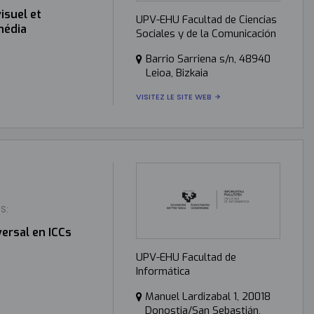
isuel et
UPV-EHU Facultad de Ciencias
média
Sociales y de la Comunicación
Barrio Sarriena s/n, 48940
Leioa, Bizkaia
VISITEZ LE SITE WEB
S:
ersal en ICCs
UPV-EHU Facultad de
Informática
Manuel Lardizabal 1, 20018
Donostia/San Sebastián,