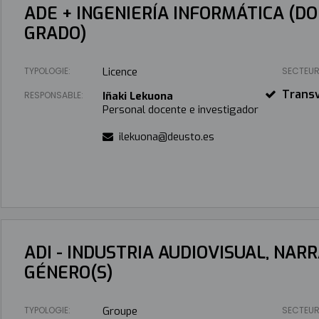
ADE + INGENIERÍA INFORMÁTICA (D
GRADO)
TYPOLOGIE:
Licence
SECTEUR
Transv
RESPONSABLE:
Iñaki Lekuona
Personal docente e investigador
ilekuona@deusto.es
ADI - INDUSTRIA AUDIOVISUAL, NAR
GÉNERO(S)
TYPOLOGIE:
Groupe
SECTEUR