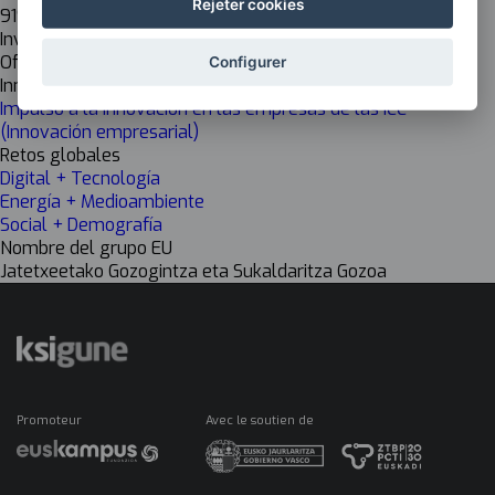
Rejeter cookies
919
Investigación
Off
Configurer
Innovación
Impulso a la innovación en las empresas de las ICC
(Innovación empresarial)
Retos globales
Digital + Tecnología
Energía + Medioambiente
Social + Demografía
Nombre del grupo EU
Jatetxeetako Gozogintza eta Sukaldaritza Gozoa
Promoteur
Avec le soutien de