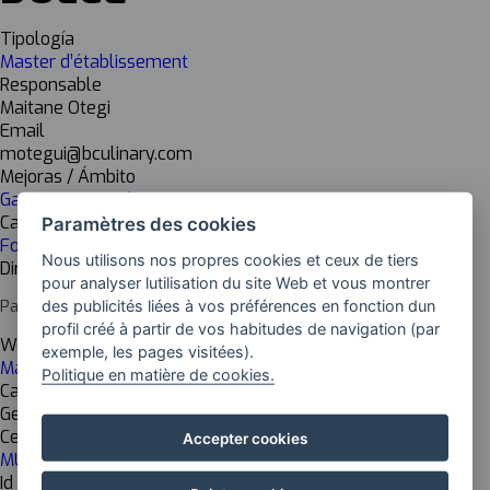
Tipología
Master d’établissement
Responsable
Maitane Otegi
Email
motegui@bculinary.com
Mejoras / Ámbito
Gastronomie Créative
Cadena de valor
Paramètres des cookies
Formation
Nous utilisons nos propres cookies et ceux de tiers
Dirección del centro
pour analyser lutilisation du site Web et vous montrer
Paseo Juan Avelino Barriola, 101, Donostia, Gipuzkoa
des publicités liées à vos préférences en fonction dun
profil créé à partir de vos habitudes de navigation (par
Web del centro
exemple, les pages visitées).
Máster en Pastelería de Restaurante y Cocina Dulce
Politique en matière de cookies.
Cargo del responsable
Gestora del programa formativo
Centro de investigación
Accepter cookies
MU Basque Culinary Center
Id Inkesta