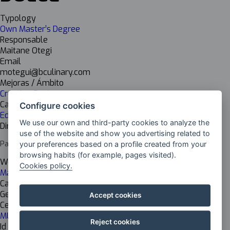
Typology
Own Master’s Degree
Responsable
Maitane Otegi
Email
motegui@bculinary.com
Mejoras / Ámbito
Creative Gastronomy
Cadena de valor
Configure cookies
Educational
We use our own and third-party cookies to analyze the
Dirección del centro
use of the website and show you advertising related to
Paseo Juan Avelino Barriola, 101, Donostia, Gipuzkoa
your preferences based on a profile created from your
browsing habits (for example, pages visited).
Web del centro
Cookies policy.
Máster en Pastelería de Restaurante y Cocina Dulce
Cargo del responsable
Gestora del programa formativo
Accept cookies
Centro de investigación
MU Basque Culinary Center
Reject cookies
Id Inkesta