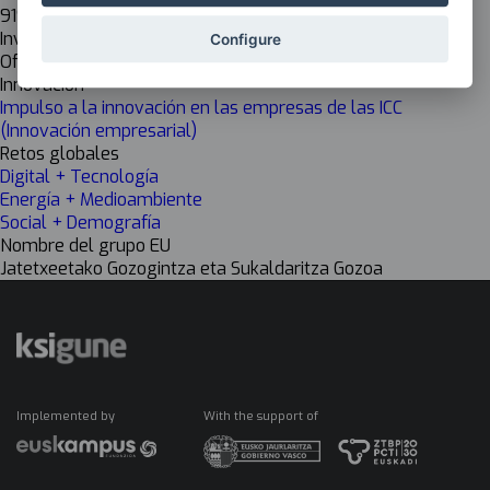
919
Investigación
Configure
Off
Innovación
Impulso a la innovación en las empresas de las ICC
(Innovación empresarial)
Retos globales
Digital + Tecnología
Energía + Medioambiente
Social + Demografía
Nombre del grupo EU
Jatetxeetako Gozogintza eta Sukaldaritza Gozoa
Implemented by
With the support of