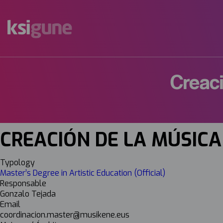
Menú
mapas
Creac
CREACIÓN DE LA MÚSI
Typology
Master’s Degree in Artistic Education (Official)
Responsable
Gonzalo Tejada
Email
coordinacion.master@musikene.eus