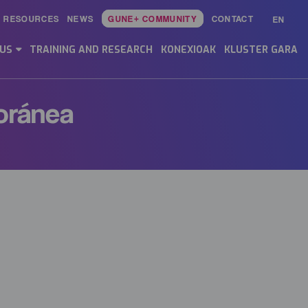
RESOURCES
NEWS
GUNE+ COMMUNITY
CONTACT
EN
Main
Menu
 US
TRAINING AND RESEARCH
KONEXIOAK
KLUSTER GARA
ES
oránea