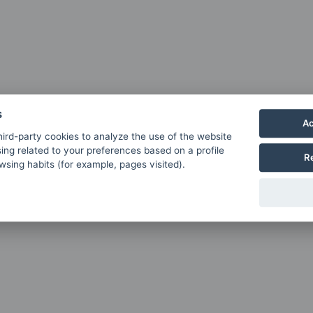
s
Ac
ird-party cookies to analyze the use of the website
ing related to your preferences based on a profile
R
sing habits (for example, pages visited).
 Música Contemporánea