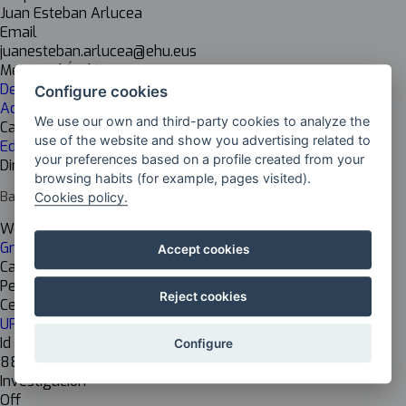
Juan Esteban Arlucea
Email
juanesteban.arlucea@ehu.eus
Mejoras / Ámbito
Design
Configure cookies
Advertising
We use our own and third-party cookies to analyze the
Cadena de valor
use of the website and show you advertising related to
Educational
your preferences based on a profile created from your
Dirección del centro
browsing habits (for example, pages visited).
Barrio Sarriena s/n, 48940 Leioa, Bizkaia
Cookies policy.
Web del centro
Grado en Publicidad y Relaciones Públicas
Accept cookies
Cargo del responsable
Personal docente e investigador
Reject cookies
Centro de investigación
UPV EHU CCSS+Comunicación
Id Inkesta
Configure
884
Investigación
Off