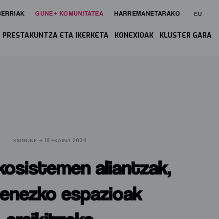
BERRIAK
GUNE+ KOMUNITATEA
HARREMANETARAKO
EU
PRESTAKUNTZA ETA IKERKETA
KONEXIOAK
KLUSTER GARA
KSIGUNE
18 EKAINA 2024
kosistemen aliantzak,
enezko espazioak