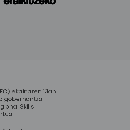
eraikitzeko
CEC) ekainaren 13an
eko gobernantza
ional Skills
rtua.