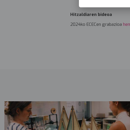
Hitzaldiaren bideoa
2024ko ECECen grabazioa
he