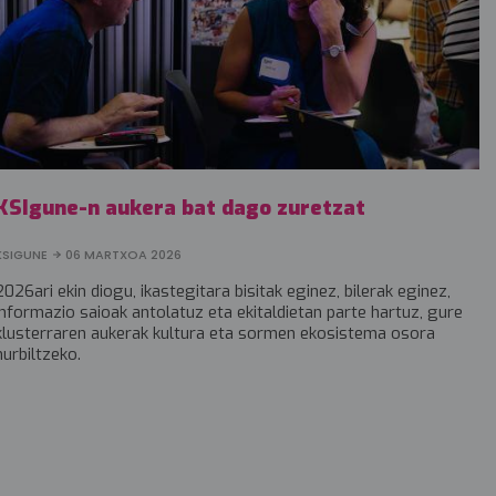
KSIgune-n aukera bat dago zuretzat
KSIGUNE
06 MARTXOA 2026
2026ari ekin diogu, ikastegitara bisitak eginez, bilerak eginez,
informazio saioak antolatuz eta ekitaldietan parte hartuz, gure
klusterraren aukerak kultura eta sormen ekosistema osora
hurbiltzeko.