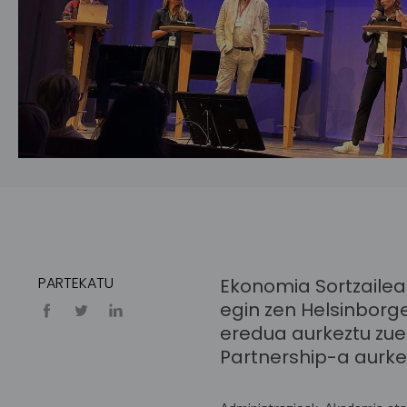
PARTEKATU
Ekonomia Sortzailea
egin zen Helsinborg
eredua aurkeztu zuen
Partnership-a aurke