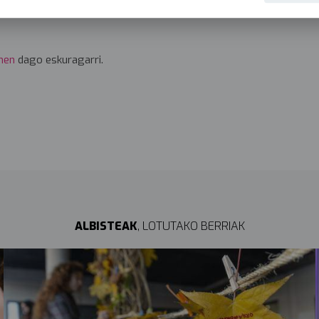
men
dago eskuragarri.
ALBISTEAK
, LOTUTAKO BERRIAK