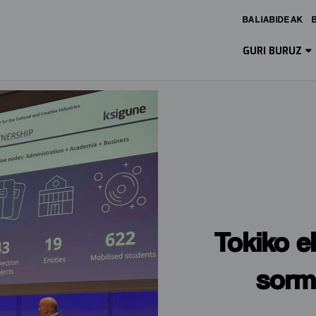
BALIABIDEAK
Main
Menu
GURI BURUZ
ES
Tokiko e
sorm