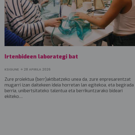
Irtenbideen laborategi bat
KSIGUNE
28 APIRILA 2026
Zure proiektua (berr)aktibatzeko unea da, zure enpresarentzat
mugarri izan daitekeen ideia horretan lan egitekoa, eta begirada
berria, unibertsitateko talentua eta berrikuntzarako bideari
ekiteko…