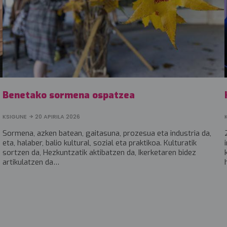
Benetako sormena ospatzea
KSIGUNE
20 APIRILA 2026
Sormena, azken batean, gaitasuna, prozesua eta industria da,
eta, halaber, balio kultural, sozial eta praktikoa. Kulturatik
sortzen da, Hezkuntzatik aktibatzen da, Ikerketaren bidez
artikulatzen da…