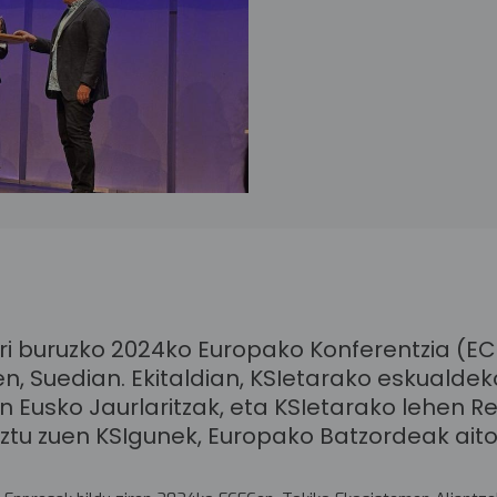
ri buruzko 2024ko Europako Konferentzia (E
en, Suedian. Ekitaldian, KSIetarako eskuald
 Eusko Jaurlaritzak, eta KSIetarako lehen Reg
ztu zuen KSIgunek, Europako Batzordeak aito