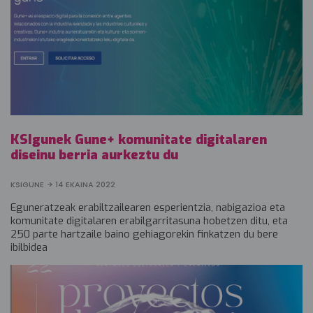
KSIgunek Gune+ komunitate digitalaren
diseinu berria aurkeztu du
KSIGUNE
14 EKAINA 2022
Eguneratzeak erabiltzailearen esperientzia, nabigazioa eta
komunitate digitalaren erabilgarritasuna hobetzen ditu, eta
250 parte hartzaile baino gehiagorekin finkatzen du bere
ibilbidea