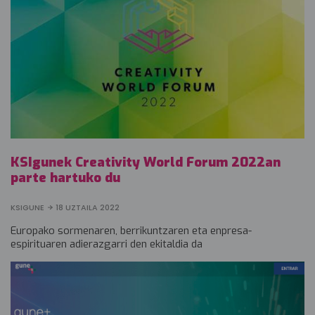
KSIgunek Creativity World Forum 2022an
parte hartuko du
KSIGUNE
18 UZTAILA 2022
Europako sormenaren, berrikuntzaren eta enpresa-
espirituaren adierazgarri den ekitaldia da