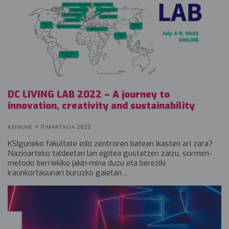
DC LIVING LAB 2022 – A journey to
innovation, creativity and sustainability
KSIGUNE
11 MARTXOA 2022
KSIguneko fakultate edo zentroren batean ikasten ari zara?
Nazioarteko taldeetan lan egitea gustatzen zaizu, sormen-
metodo berriekiko jakin-mina duzu eta bereziki
iraunkortasunari buruzko gaietan…