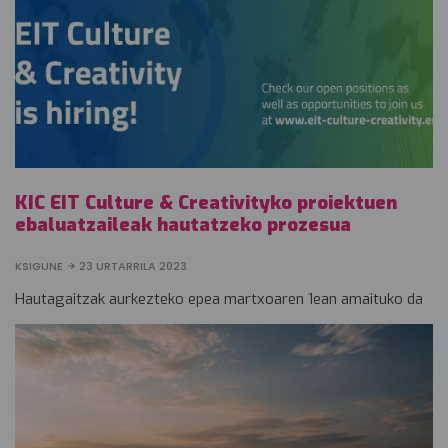
KIC EIT Culture & Creativityko proiektuen
ebaluatzaileak hautatzeko prozesua
KSIGUNE
23 URTARRILA 2023
Hautagaitzak aurkezteko epea martxoaren 1ean amaituko da