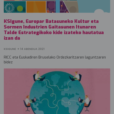
KSIgune, Europar Batasuneko Kultur eta
Sormen Industrien Gaitasunen Itunaren
Talde Estrategikoko kide izateko hautatua
izan da
KSIGUNE
14 ABENDUA 2021
RICC eta Euskadiren Bruselako Ordezkaritzaren laguntzaren
bidez