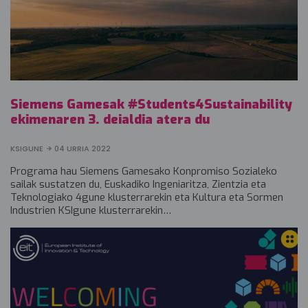
Siemens Gamesak #Students4Sustainability
ekimenaren 3. deialdia atera du
KSIGUNE
04 URRIA 2022
Programa hau Siemens Gamesako Konpromiso Sozialeko
sailak sustatzen du, Euskadiko Ingeniaritza, Zientzia eta
Teknologiako 4gune klusterrarekin eta Kultura eta Sormen
Industrien KSIgune klusterrarekin…