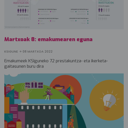
Martxoak 8: emakumearen eguna
KSIGUNE
08 MARTXOA 2022
Emakumeek KSIguneko 72 prestakuntza- eta ikerketa-
gaitasunen buru dira