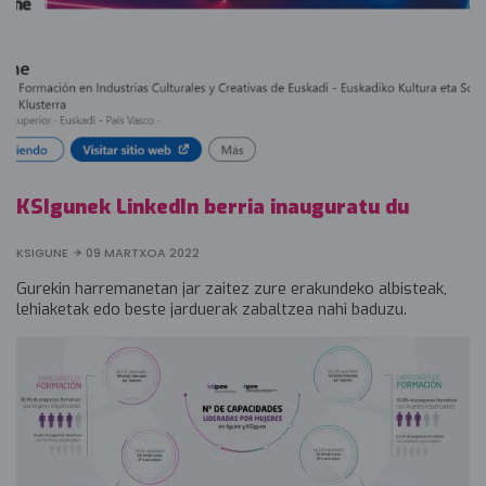
KSIgunek LinkedIn berria inauguratu du
KSIGUNE
09 MARTXOA 2022
Gurekin harremanetan jar zaitez zure erakundeko albisteak,
lehiaketak edo beste jarduerak zabaltzea nahi baduzu.