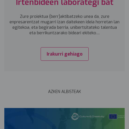
Irtenbideen laborategi bat
Zure proiektua (berr)aktibatzeko unea da, zure
enpresarentzat mugarri izan daitekeen ideia horretan lan
egitekoa, eta begirada berria, unibertsitateko talentua
eta berrikuntzarako bideari ekiteko…
Irakurri gehiago
AZKEN ALBISTEAK