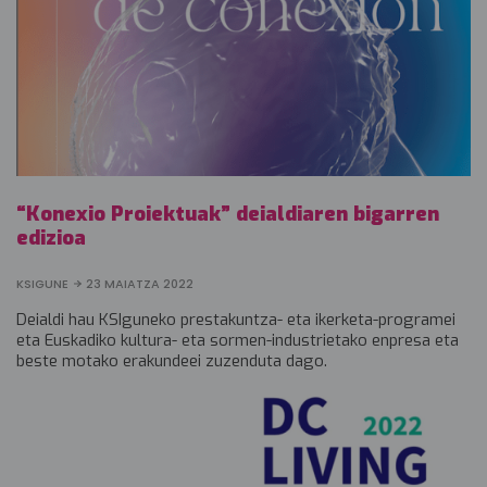
“Konexio Proiektuak” deialdiaren bigarren
edizioa
KSIGUNE
23 MAIATZA 2022
Deialdi hau KSIguneko prestakuntza- eta ikerketa-programei
eta Euskadiko kultura- eta sormen-industrietako enpresa eta
beste motako erakundeei zuzenduta dago.