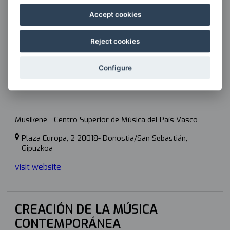
Accept cookies
Reject cookies
Configure
Musikene - Centro Superior de Música del País Vasco
Plaza Europa, 2 20018- Donostia/San Sebastián,
Gipuzkoa
visit website
CREACIÓN DE LA MÚSICA
CONTEMPORÁNEA