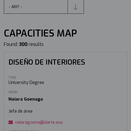
CAPACITIES MAP
Found:
300
results
DISEÑO DE INTERIORES
TYPE:
University Degree
HEAD:
Naiara Goenaga
Jefa de área
naiaragoena@idarte.eus