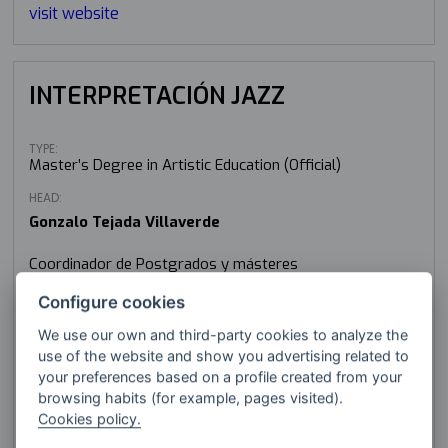
visit website
INTERPRETACIÓN JAZZ
TYPE:
Master’s Degree in Artistic Education (Official)
HEAD:
Gonzalo Tejada Villaverde
Coordinador de Postgrados y másteres
coordinacion.master@musikene.eus
Configure cookies
IMPROVEMENTS IN:
We use our own and third-party cookies to analyze the
use of the website and show you advertising related to
Performing Arts
your preferences based on a profile created from your
Cultural Heritage
browsing habits (for example, pages visited).
Music
Cookies policy.